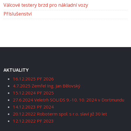
Válcové testery brzd pro nákladní vozy
Příslušenství
AKTUALITY
16.12.2025 PF 2026
4.7.2025 Zemřel Ing. Jan Bělovský
15.12.2024 PF 2025
27.6.2024 Veletrh SOLIDS 9.-10. 10. 2024 v Dortmundu
14.12.2023 PF 2024
20.12.2022 Roboterm spol. s r.o. slaví již 30 let
12.12.2022 PF 2023