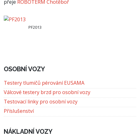
přeje
ROBOTERM Chotěboř
PF 2013
PF2013
PF 2013
OSOBNÍ VOZY
Testery tlumičů pérování EUSAMA
Válcové testery brzd pro osobní vozy
Testovací linky pro osobní vozy
Příslušenství
NÁKLADNÍ VOZY