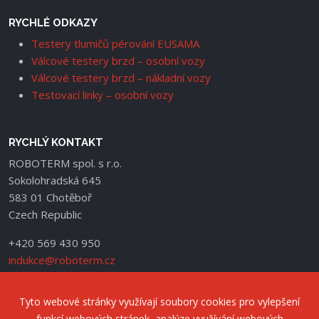
RYCHLÉ ODKAZY
Testery tlumičů pérování EUSAMA
Válcové testery brzd – osobní vozy
Válcové testery brzd – nákladní vozy
Testovací linky – osobní vozy
RYCHLÝ KONTAKT
ROBOTERM spol. s r.o.
Sokolohradská 645
583 01 Chotěboř
Czech Republic
+420 569 430 950
indukce@roboterm.cz
Tyto webové stránky využívají soubory cookies pro vylepšení
funkcí webových stránek, analýze využívání webových