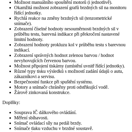
Možnost manuálního spouštění motorů (i jednotlivě).
Okamžitá možnost zobrazení grafů brzdných sil na monitoru
řídící jednotky.
Rychlá reakce na změny brzdných sil (tenzometrické
snímače).
Zobrazení číselné hodnoty nesouměrnosti brzdných sil v
průběhu testu, barevná indikace při překročení nastavené
limitní hodnoty.
Zobrazení hodnoty prokluzu kol v průběhu testu s barevnou
indikací.
Zobrazení správných hodnot zelenou barvou / hodnot
nevyhovujících červenou barvou.
Možnost připojení tiskárny (umístění uvnitř řídící jednotky).
Různé typy tisku výsledků s možností zadání údajů o autu,
zákazníkovi a servisu.
Bezpečnostní funkce při spuštění systému.
Motory a snímače chráněny proti odstřikující vodě.
Žárově zinkovaná konstrukce.
Doplňky:
Souprava IČ dálkového ovládání.
Měření sbíhavosti.
Snímač ovládací síly na pedál brzdy.
Snímače tlaku vzduchu v brzdné soustavě.