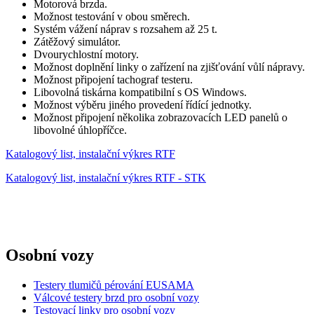
Motorová brzda.
Možnost testování v obou směrech.
Systém vážení náprav s rozsahem až 25 t.
Zátěžový simulátor.
Dvourychlostní motory.
Možnost doplnění linky o zařízení na zjišťování vůlí nápravy.
Možnost připojení tachograf testeru.
Libovolná tiskárna kompatibilní s OS Windows.
Možnost výběru jiného provedení řídící jednotky.
Možnost připojení několika zobrazovacích LED panelů o
libovolné úhlopříčce.
Katalogový list, instalační výkres RTF
Katalogový list, instalační výkres RTF - STK
Osobní vozy
Testery tlumičů pérování EUSAMA
Válcové testery brzd pro osobní vozy
Testovací linky pro osobní vozy