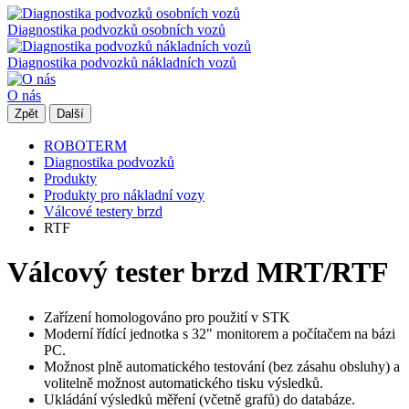
Diagnostika podvozků osobních vozů
Diagnostika podvozků nákladních vozů
O nás
Zpět
Další
ROBOTERM
Diagnostika podvozků
Produkty
Produkty pro nákladní vozy
Válcové testery brzd
RTF
Válcový tester brzd MRT/RTF
Zařízení homologováno pro použití v STK
Moderní řídící jednotka s 32" monitorem a počítačem na bázi
PC.
Možnost plně automatického testování (bez zásahu obsluhy) a
volitelně možnost automatického tisku výsledků.
Ukládání výsledků měření (včetně grafů) do databáze.