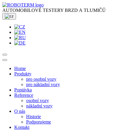
AUTOMOBILOVÉ TESTERY BRZD A TLUMIČŮ
Home
Produkty
pro osobní vozy
pro nákladní vozy
Poptávka
Reference
osobní vozy
nákladní vozy
O nás
Historie
Podporujeme
Kontakt