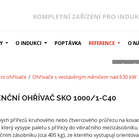
KOMPLETNÍ ZAŘÍZENÍ PRO INDUK
Y
O INDUKCI
POPTÁVKA
REFERENCE
O N
Ind
ní ohřívače
Ohřívače s vestavěným měničem nad 630 kW
ČNÍ OHŘÍVAČ SKO 1000/1-C40
vých přířezů kruhového nebo čtvercového průřezu na kovac
t, který vysype paletu s přířezy do vibračního mezizásobníku
čním zásobníku (cca 400 kg), ze kterého vystupují orientov