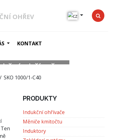
ČNÍ OHŘEV
ÁS
KONTAKT
ukční ohřívače
Další
SKO 1000/1-C40
PRODUKTY
Indukční ohřívače
í
Měniče kmitočtu
. Ten
Induktory
aně