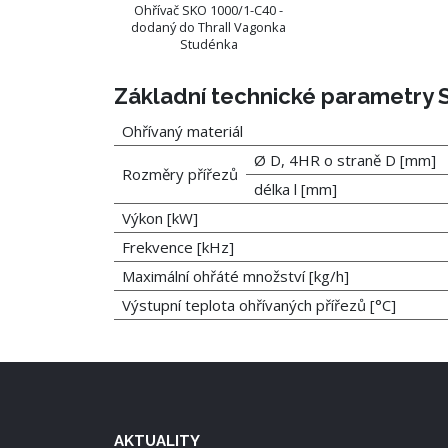
Ohřívač SKO 1000/1-C40 -
dodaný do Thrall Vagonka
Studénka
Základní technické parametry
Ohřívaný materiál
Ø D, 4HR o straně D [mm]
Rozměry přířezů
délka l [mm]
Výkon [kW]
Frekvence [kHz]
Maximální ohřáté množství [kg/h]
Výstupní teplota ohřívaných přířezů [°C]
AKTUALITY