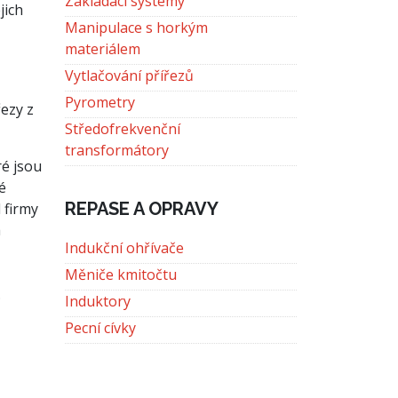
Zakládací systémy
jich
Manipulace s horkým
materiálem
Vytlačování přířezů
Pyrometry
řezy z
Středofrekvenční
transformátory
ré jsou
é
REPASE A OPRAVY
 firmy
a
Indukční ohřívače
Měniče kmitočtu
.
Induktory
Pecní cívky