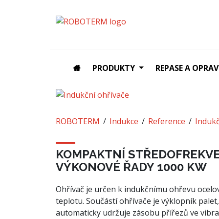
PRODUKTY
REPASE A OPRAV
Zpět
ROBOTERM
Indukce
Reference
Indukč
KOMPAKTNÍ STŘEDOFREKVEN
VÝKONOVÉ ŘADY 1000 KW
Ohřívač je určen k indukčnímu ohřevu ocelo
teplotu. Součástí ohřívače je výklopník pale
automaticky udržuje zásobu přířezů ve vibra