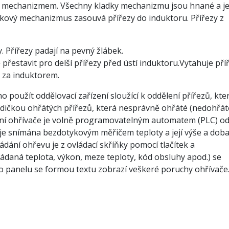
m mechanizmem. Všechny kladky mechanizmu jsou hnané a je
ladkový mechanizmus zasouvá přířezy do induktoru. Přířezy z
. Přířezy padají na pevný žlábek.
řestavit pro delší přířezy před ústí induktoru.Vytahuje pří
ž za induktorem.
použít oddělovací zařízení sloužící k oddělení přířezů, kte
řídičkou ohřátých přířezů, která nesprávně ohřáté (nedohřát
zení ohřívače je volně programovatelným automatem (PLC) od
e snímána bezdotykovým měřičem teploty a její výše a dob
dání ohřevu je z ovládací skříňky pomocí tlačítek a
daná teplota, výkon, meze teploty, kód obsluhy apod.) se
 panelu se formou textu zobrazí veškeré poruchy ohřívače