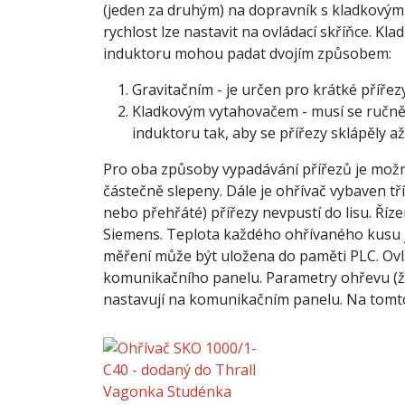
(jeden za druhým) na dopravník s kladkový
rychlost lze nastavit na ovládací skříňce. K
induktoru mohou padat dvojím způsobem:
Gravitačním - je určen pro krátké přířezy
Kladkovým vytahovačem - musí se ručně p
induktoru tak, aby se přířezy sklápěly a
Pro oba způsoby vypadávání přířezů je možno 
částečně slepeny. Dále je ohřívač vybaven t
nebo přehřáté) přířezy nevpustí do lisu. Ří
Siemens. Teplota každého ohřívaného kusu j
měření může být uložena do paměti PLC. Ovlá
komunikačního panelu. Parametry ohřevu (žá
nastavují na komunikačním panelu. Na tomto
Ohřívač SKO 1000/1-C40