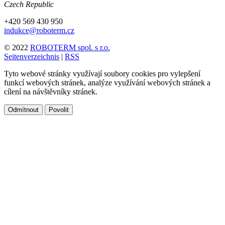
Czech Republic
+420 569 430 950
indukce@roboterm.cz
© 2022
ROBOTERM spol. s r.o.
Seitenverzeichnis
|
RSS
Tyto webové stránky využívají soubory cookies pro vylepšení
funkcí webových stránek, analýze využívání webových stránek a
cílení na návštěvníky stránek.
Odmítnout
Povolit