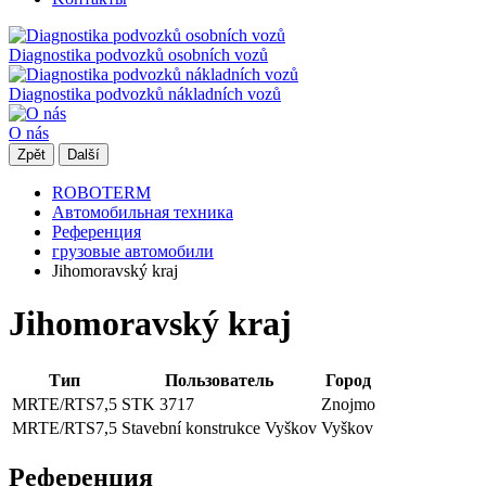
Diagnostika podvozků osobních vozů
Diagnostika podvozků nákladních vozů
O nás
Zpět
Další
ROBOTERM
Автомобильная техника
Референция
грузовые автомобили
Jihomoravský kraj
Jihomoravský kraj
Тип
Пользователь
Город
MRTE/RTS7,5
STK 3717
Znojmo
MRTE/RTS7,5
Stavební konstrukce Vyškov
Vyškov
Референция