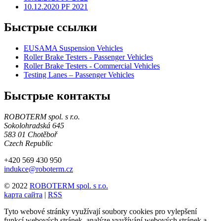
10.12.2020 PF 2021
Быстрые ссылки
EUSAMA Suspension Vehicles
Roller Brake Testers - Passenger Vehicles
Roller Brake Testers - Commercial Vehicles
Testing Lanes – Passenger Vehicles
Быстрые контакты
ROBOTERM spol. s r.o.
Sokolohradská 645
583 01 Chotěboř
Czech Republic
+420 569 430 950
indukce@roboterm.cz
© 2022
ROBOTERM spol. s r.o.
kарта сайта
|
RSS
Tyto webové stránky využívají soubory cookies pro vylepšení
funkcí webových stránek, analýze využívání webových stránek a